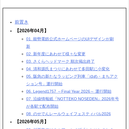
前置き
【2026年04月】
01. 能勢電鉄公式ホームページのUIデザインが刷
新
02. 新年度にあわせて様々な変更
03. さくらヘッドマーク 順次掲出終了
04. 清和源氏まつりにあわせて多田駅に小変化
05. 阪急の新たなラッピング列車「ゆめ・まちアク
ション号」運行開始
06. Legend1757 ～Final Year 2026～ 運行開始
07. 沿線情報紙『NOTTEKO NOSEDEN』2026年号
が各駅で配布開始
08. のせでんレールウェイフェスティバル2026
【2026年05月】