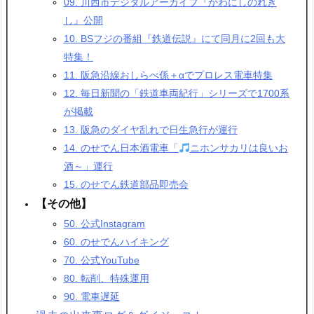
09. 川西市デジタルアーカイブ『かわにしのれき
し』公開
10. BSフジの番組『鉄道伝説』にて同月に2回も大
特集！
11. 阪急沿線おしらべ係＋αでプロレス電車特集
12. 毎日新聞の「鉄道車両紀行」シリーズで1700系
が掲載
13. 阪急のダイヤ乱れで日生急行が運行
14. のせでん日本酒電車「
ニホンサカリは良いお
酒～」運行
15. のせでん鉄道部品即売会
【その他】
50. 公式Instagram
60. のせでんハイキング
70. 公式YouTube
80. 転削、特殊運用
90. 電車遅延