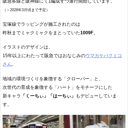
阪急各線と阪神線にて1編成ずつ運行開始しています。
（～2028年3月頃まで予定）
宝塚線でラッピングが施工されたのは
昨秋までミャクミャクをまとっていた
1009F
。
イラストのデザインは、
15年以上にわたって阪急ではおなじみの
ウマカケバクミコ
さん
。
地域の環境づくりを象徴する「クローバー」と、
次世代の育成を象徴する「ハート」をモチーフにした
新キャラ
「くーちぃ」「はーちぃ」
もデビューしていま
す。