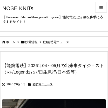
NOSE KNITs


【Kawanishi×Nose×Inagawa×Toyono】能勢電鉄と沿線を勝手に応
援するサイト！
メニュ

サイド




ホーム
>
鉄道情報
>
能勢電ニュース
前へ

次へ
【能勢電鉄】2026年04～05月の出来事ダイジェスト

（RF/Legend1757/日生急行/日本酒等）
検索


2026年6月5日
能勢電ニュース