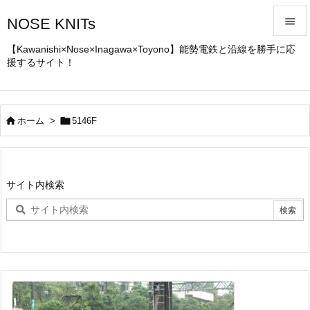
NOSE KNITs


【Kawanishi×Nose×Inagawa×Toyono】能勢電鉄と沿線を勝手に応
援するサイト！
メニュ

サイド



ホーム
>
5146F
前へ

次へ
サイト内検索

検索