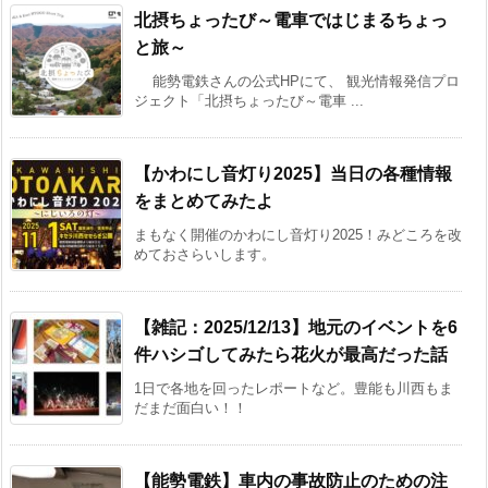
北摂ちょったび～電車ではじまるちょっ
と旅～
能勢電鉄さんの公式HPにて、 観光情報発信プロ
ジェクト「北摂ちょったび～電車 ...
【かわにし音灯り2025】当日の各種情報
をまとめてみたよ
まもなく開催のかわにし音灯り2025！みどころを改
めておさらいします。
【雑記：2025/12/13】地元のイベントを6
件ハシゴしてみたら花火が最高だった話
1日で各地を回ったレポートなど。豊能も川西もま
だまだ面白い！！
【能勢電鉄】車内の事故防止のための注