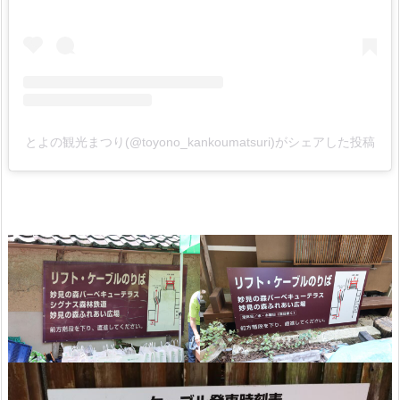
とよの観光まつり(@toyono_kankoumatsuri)がシェアした投稿