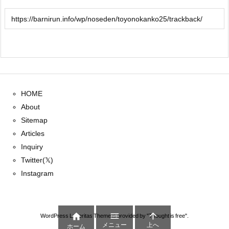
HOME
About
Sitemap
Articles
Inquiry
Twitter(𝕏)
Instagram



WordPress Luxeritas Theme is provided by "
Thought is free
".
メニュー
上へ
ホーム