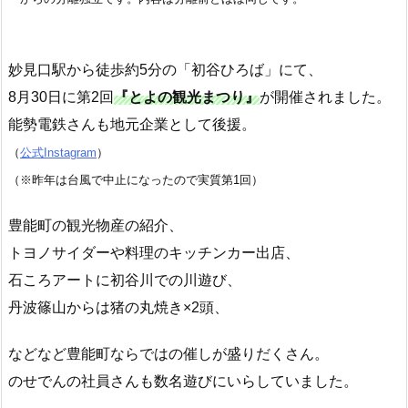
妙見口駅から徒歩約5分の「初谷ひろば」にて、
8月30日に第2回
『とよの観光まつり』
が開催されました。
能勢電鉄さんも地元企業として後援。
（
公式Instagram
）
（※昨年は台風で中止になったので実質第1回）
豊能町の観光物産の紹介、
トヨノサイダーや料理のキッチンカー出店、
石ころアートに初谷川での川遊び、
丹波篠山からは猪の丸焼き×2頭、
などなど豊能町ならではの催しが盛りだくさん。
のせでんの社員さんも数名遊びにいらしていました。