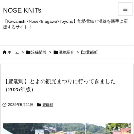
NOSE KNITs


【Kawanishi×Nose×Inagawa×Toyono】能勢電鉄と沿線を勝手に応
援するサイト！
メニュ

サイド





ホーム
>
沿線情報
>
沿線紹介
>
豊能町
前へ

次へ
【豊能町】とよの観光まつりに行ってきました

（2025年版）
検索


2025年9月11日
豊能町