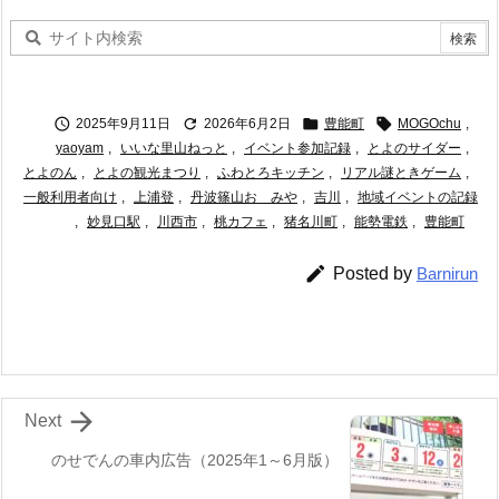




2025年9月11日
2026年6月2日
豊能町
MOGOchu
,
yaoyam
,
いいな里山ねっと
,
イベント参加記録
,
とよのサイダー
,
とよのん
,
とよの観光まつり
,
ふわとろキッチン
,
リアル謎ときゲーム
,
一般利用者向け
,
上浦登
,
丹波篠山おゝみや
,
吉川
,
地域イベントの記録
,
妙見口駅
,
川西市
,
桃カフェ
,
猪名川町
,
能勢電鉄
,
豊能町

Posted by
Barnirun

Next
のせでんの車内広告（2025年1～6月版）