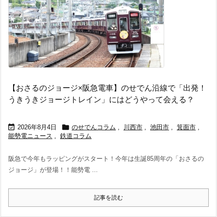
【おさるのジョージ×阪急電車】のせでん沿線で「出発！
うきうきジョージトレイン」にはどうやって会える？


2026年8月4日
のせでんコラム
,
川西市
,
池田市
,
箕面市
,
能勢電ニュース
,
鉄道コラム
阪急で今年もラッピングがスタート！今年は生誕85周年の「おさるの
ジョージ」が登場！！能勢電 ...
記事を読む