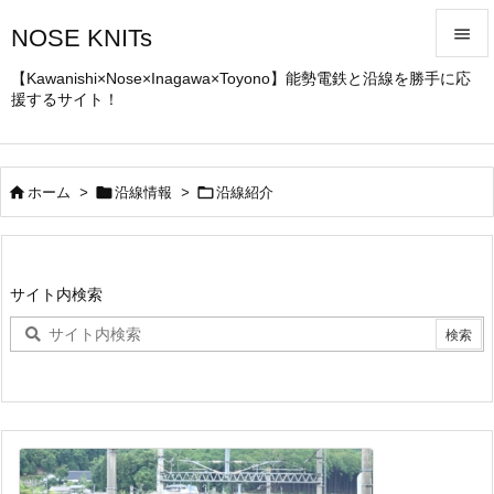
NOSE KNITs


【Kawanishi×Nose×Inagawa×Toyono】能勢電鉄と沿線を勝手に応
援するサイト！
メニュ

サイド




ホーム
>
沿線情報
>
沿線紹介
前へ

次へ
サイト内検索

検索