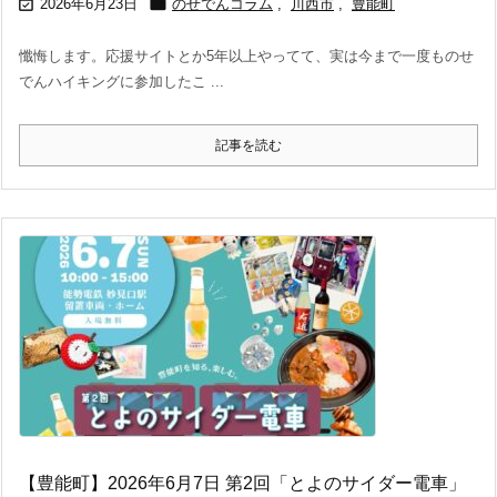


2026年6月23日
のせでんコラム
,
川西市
,
豊能町
懺悔します。応援サイトとか5年以上やってて、実は今まで一度ものせ
でんハイキングに参加したこ ...
記事を読む
【豊能町】2026年6月7日 第2回「とよのサイダー電車」