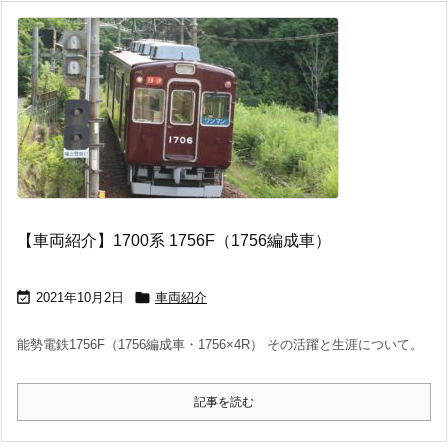
【車両紹介】1700系 1756F（1756編成車）


2021年10月2日
車両紹介
能勢電鉄1756F（1756編成車・1756×4R） その活躍と生涯について。
記事を読む