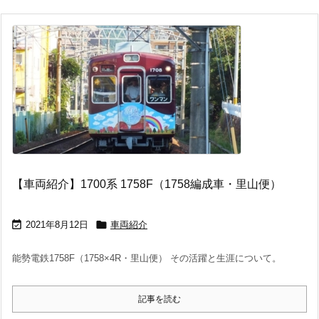
【車両紹介】1700系 1758F（1758編成車・里山便）


2021年8月12日
車両紹介
能勢電鉄1758F（1758×4R・里山便） その活躍と生涯について。
記事を読む