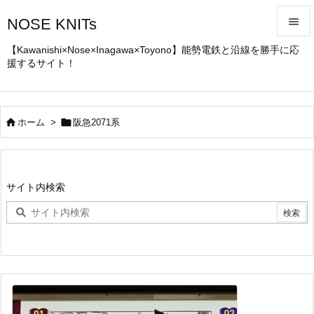
NOSE KNITs


【Kawanishi×Nose×Inagawa×Toyono】能勢電鉄と沿線を勝手に応
援するサイト！
メニュ

サイド



ホーム
>
阪急2071系
前へ

次へ
サイト内検索

検索