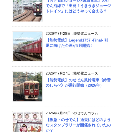
【おさるのジョージ×阪急電車】のせ
でん沿線で「出発！うきうきジョージ
トレイン」にはどうやって会える？
2026年7月28日
:
能勢電ニュース
【能勢電鉄】Legend1757 -Final- 引
退に向けた企画が8月開始！
2026年7月27日
:
能勢電ニュース
【能勢電鉄】のせでん風鈴電車《鈴音
のしらべ》が運行開始（2026年）
2026年7月23日
:
のせでんコラム
【阪急・のせでん】過去にはどのよう
なスタンプラリーが開催されていたの
か？