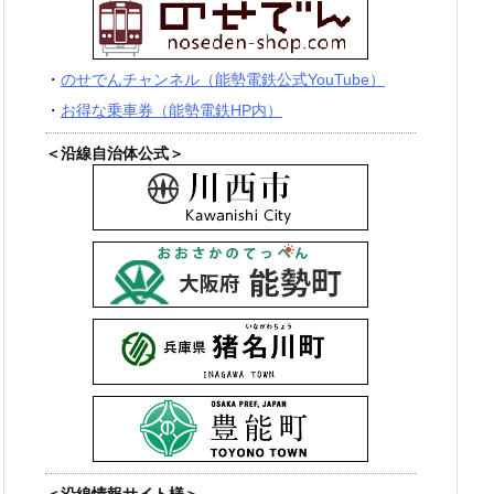
・
のせでんチャンネル（能勢電鉄公式YouTube）
・
お得な乗車券（能勢電鉄HP内）
＜沿線自治体公式＞