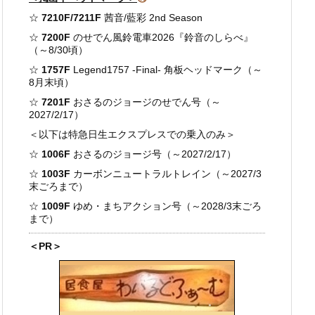
☆
7210F/7211F
茜音/藍彩 2nd Season
☆
7200F
のせでん風鈴電車2026『鈴音のしらべ』
（～8/30頃）
☆
1757F
Legend1757 -Final- 角板ヘッドマーク（～
8月末頃）
☆
7201F
おさるのジョージのせでん号（～
2027/2/17）
＜以下は特急日生エクスプレスでの乗入のみ＞
☆
1006F
おさるのジョージ号（～2027/2/17）
☆
1003F
カーボンニュートラルトレイン（～2027/3
末ごろまで）
☆
1009F
ゆめ・まちアクション号（～2028/3末ごろ
まで）
＜PR＞