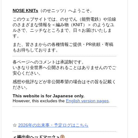
NOSE KNITs
（のせニッツ）へようこそ。
このウェブサイトでは、のせでん（能勢電鉄）や沿線
のさまざまな情報を＜編み物（KNIT）＞ のようなユ
ルさで、ニッチなところまで、日々お届けいたしま
す。
また、皆さまからの各種情報ご提供・PR依頼・寄稿
もお待ちしております。
各ページへのコメントは承認制です。
いきなり全世界へ公開されることはありませんのでご
安心ください。
感想や批評などが非公開希望の場合はその旨を記載く
ださい。
This website is for Japanese only.
However, this excludes the
English version pages
.
☆
2026年の出来事・予定ログはこちら
＜掲出中ヘッドマーク＞
Ⓡ