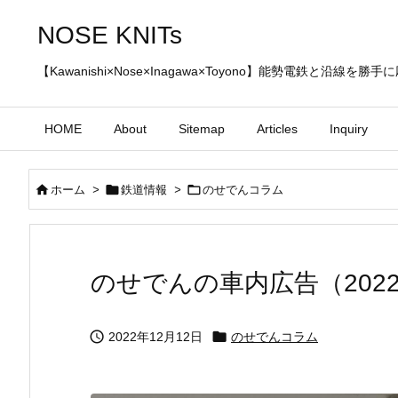
NOSE KNITs
【Kawanishi×Nose×Inagawa×Toyono】能勢電鉄と沿線を
HOME
About
Sitemap
Articles
Inquiry



ホーム
>
鉄道情報
>
のせでんコラム
のせでんの車内広告（2022


2022年12月12日
のせでんコラム