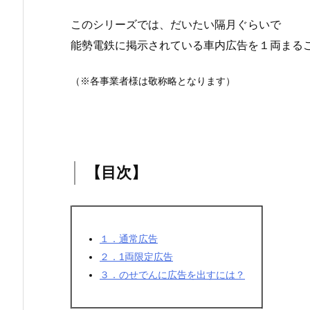
このシリーズでは、だいたい隔月ぐらいで
能勢電鉄に掲示されている車内広告を１両まる
（※各事業者様は敬称略となります）
【目次】
１．通常広告
２．1両限定広告
３．のせでんに広告を出すには？