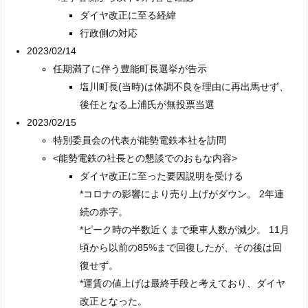
ダイヤ改正に至る経緯
行政側の対応
2023/02/14
任期満了に伴う豊能町長選挙が告示
塩川町長(当時)は体調不良を理由に再出馬せず、
後任となる上浦氏が無投票当選
2023/02/15
特別委員会の代表が能勢電鉄本社を訪問
<能勢電鉄の社長との懇談でのおもな内容>
ダイヤ改正に至った要因説明を受ける
*コロナの影響により売り上げがダウン。 2年連
続の赤字。
*ピーク時の半数近くまで乗車人数が減少。 11月
頃から以前の85%まで回復したが、その後は回
復せず。
*運賃の値上げは最終手段と考えており、ダイヤ
改正となった。