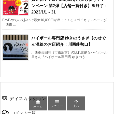
ンペーン 第2弾【店舗一覧付き】※終了：
2023/1/1～31
PayPayでの支払いで最大10,000円が戻ってくるスゴイキャンペーンが
川西市 ...
ハイボール専門店 ゆきのうさぎ【のせで
ん沿線のお店紹介：川西能勢口】
川西市美園町（市役所前）の隠れ家的なハイボール
屋さん『ハイボール専門店 ゆきのう ...
ディスカッション



メニュー
上へ
ホーム
コメント一覧