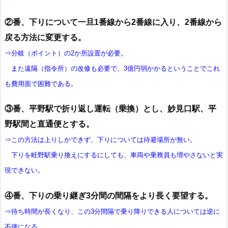
②番、下りについて一旦1番線から2番線に入り、2番線から
戻る方法に変更する。
⇒分岐（
ポイント
）の2か所設置が必要。
また遠隔（指令所）の改修も必要で、3億円弱かかるということでこれ
も費用面で困難である。
③番、平野駅で折り返し運転（乗換）とし、妙見口駅、平
野駅間と直通便とする。
⇒この方法は上りしかできず、下りについては待避場所が無い。
下りを畦野駅乗り換えにするにしても、車両や乗務員も増やさないと実
現できない。
④番、下りの乗り継ぎ3分間の間隔をより長く要望する。
⇒待ち時間が長くなり、この3分間隔で乗り降りできる人については逆に
不便になる。