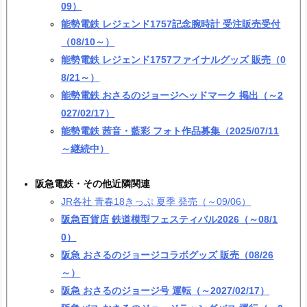
09）
能勢電鉄 レジェンド1757記念腕時計 受注販売受付
（08/10～）
能勢電鉄 レジェンド1757ファイナルグッズ 販売（0
8/21～）
能勢電鉄 おさるのジョージヘッドマーク 掲出（～2
027/02/17）
能勢電鉄 茜音・藍彩 フォト作品募集（2025/07/11
～継続中）
阪急電鉄・その他近隣関連
JR各社 青春18きっぷ 夏季 発売（～09/06）
阪急百貨店 鉄道模型フェスティバル2026（～08/1
0）
阪急 おさるのジョージコラボグッズ 販売（08/26
～）
阪急 おさるのジョージ号 運転（～2027/02/17）