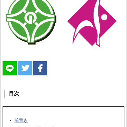
目次
前置き