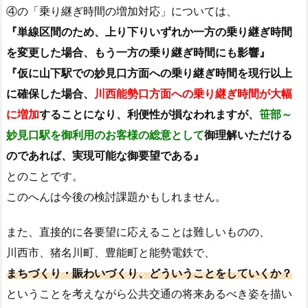
④の「乗り継ぎ時間の増加対応」については、
『単線区間のため、上り下りいずれか一方の乗り継ぎ時間
を変更した場合、もう一方の乗り継ぎ時間にも影響』
『仮に山下駅での妙見口方面への乗り継ぎ時間を現行以上
に確保した場合、
川西能勢口方面への乗り継ぎ時間が大幅
に増加
することになり、利便性が損なわれますが、
笹部～
妙見口駅を御利用のお客様の総意として
御理解いただける
のであれば、実現可能な御要望である』
とのことです。
このへんは今後の検討課題かもしれません。
また、直接的に各要望に応えることは難しいものの、
川西市、猪名川町、豊能町と能勢電鉄で、
まちづくり・賑わいづくり、どういうことをしていくか？
ということを考えながら公共交通の将来あるべき姿を描い