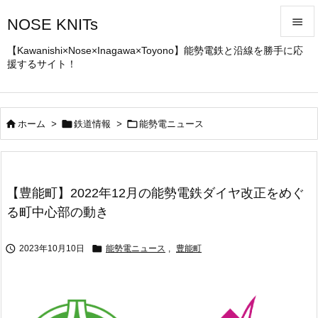
NOSE KNITs


【Kawanishi×Nose×Inagawa×Toyono】能勢電鉄と沿線を勝手に応
援するサイト！
メニュ

サイド




ホーム
>
鉄道情報
>
能勢電ニュース
前へ

次へ
【豊能町】2022年12月の能勢電鉄ダイヤ改正をめぐ

る町中心部の動き
検索


2023年10月10日
能勢電ニュース
,
豊能町