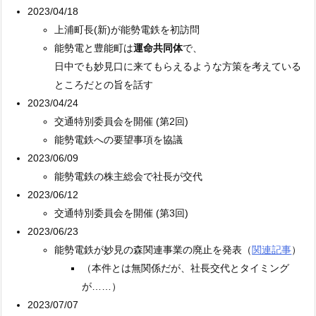
2023/04/18
上浦町長(新)が能勢電鉄を初訪問
能勢電と豊能町は
運命共同体
で、
日中でも妙見口に来てもらえるような方策を考えている
ところだとの旨を話す
2023/04/24
交通特別委員会を開催 (第2回)
能勢電鉄への要望事項を協議
2023/06/09
能勢電鉄の株主総会で社長が交代
2023/06/12
交通特別委員会を開催 (第3回)
2023/06/23
能勢電鉄が妙見の森関連事業の廃止を発表（
関連記事
）
（本件とは無関係だが、社長交代とタイミング
が……）
2023/07/07