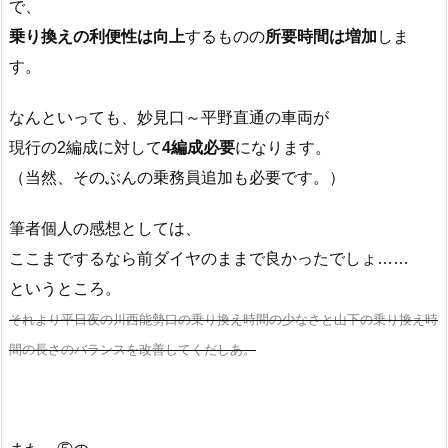
で、
乗り換えの利便性は向上
するものの
所要時間は増加
しま
す。
なんといっても、妙見口～平野直通の車両が
現行の2編成に対して
4編成必要
になります。
（当然、そのぶんの乗務員追加も必要です。）
筆者個人の感想としては、
ここまでするなら前ダイヤのままで良かったでしょ……
というところ。
それより平日夜の川西能勢口の乗り換え時間の少なさと山下の乗り換え時
間の長さのバランスを改善してくだしあ。