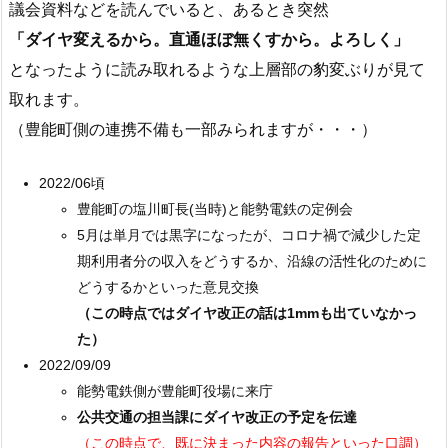
議会資料などを読んでいると、あるとき突然
「ダイヤ変えるから。直通ほぼ無くすから。よろしく」
となったように読み取れるような上層部の豹変ぶりが見て
取れます。
（豊能町側の連携不備も一部みられますが・・・）
2022/06頃
豊能町の塩川町長(当時)と能勢電鉄の定例会
5月は単月では黒字になったが、コロナ禍で減少した定
期利用者分の収入をどうするか、沿線の活性化のために
どうするかといった意見交換
（この時点ではダイヤ改正の話は1mmも出ていなかっ
た）
2022/09/09
能勢電鉄側が豊能町役場に来庁
公共交通の担当課にダイヤ改正の予定を伝達
（この時点で、既に決まった内容の報告といった口調）