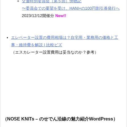
交通特別委員会（第５回）傍聴記
〜委員会での要望を受け、HANI+の100円割引券発行へ
2023/12/12開催分
New!!
エレベーター設置の費用相場は？自宅用・業務用の価格と工
事・維持費を解説 | 比較ビズ
（エスカレーター設置費用は妥当なのか？参考）
（NOSE KNITs – のせでん沿線の魅力紹介WordPress）