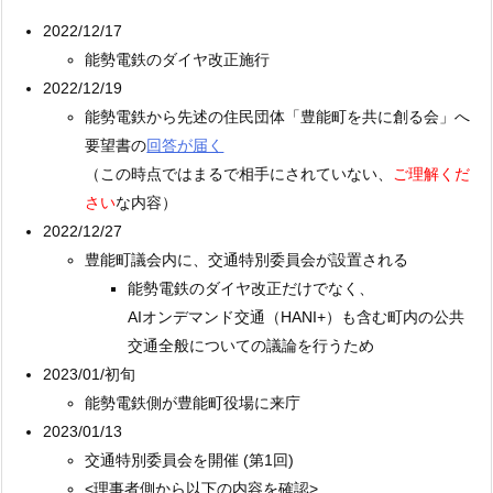
2022/12/17
能勢電鉄のダイヤ改正施行
2022/12/19
能勢電鉄から先述の住民団体「豊能町を共に創る会」へ
要望書の
回答が届く
（この時点ではまるで相手にされていない、
ご理解くだ
さい
な内容）
2022/12/27
豊能町議会内に、交通特別委員会が設置される
能勢電鉄のダイヤ改正だけでなく、
AIオンデマンド交通（HANI+）も含む町内の公共
交通全般についての議論を行うため
2023/01/初旬
能勢電鉄側が豊能町役場に来庁
2023/01/13
交通特別委員会を開催 (第1回)
<理事者側から以下の内容を確認>