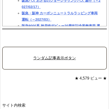
阪急バス おさるのジョージラッングバス 運行（～2
027/02/17）
阪急・阪神 カーボンニュートラルラッピング車両
運転（～2027/03）
阪急9000系 神戸線デビュー20周年記念装飾車両 運
転（～2027/03）
阪急・阪神 ゆめ・まちアクション号 運転（～2028/
03）
ランダム記事表示ボタン
★ 4,579 ビュー ★
サイト内検索