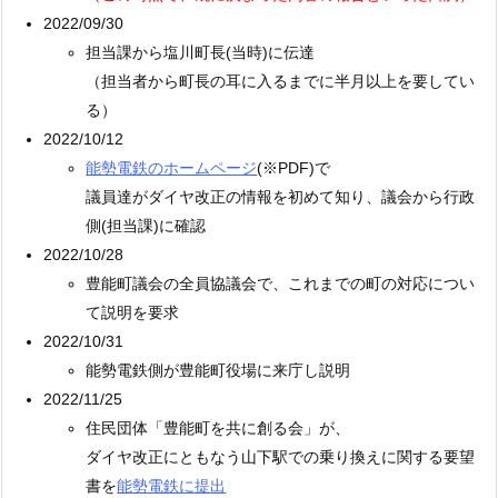
2022/09/30
担当課から塩川町長(当時)に伝達
（担当者から町長の耳に入るまでに半月以上を要してい
る）
2022/10/12
能勢電鉄のホームページ
(※PDF)で
議員達がダイヤ改正の情報を初めて知り、議会から行政
側(担当課)に確認
2022/10/28
豊能町議会の全員協議会で、これまでの町の対応につい
て説明を要求
2022/10/31
能勢電鉄側が豊能町役場に来庁し説明
2022/11/25
住民団体「豊能町を共に創る会」が、
ダイヤ改正にともなう山下駅での乗り換えに関する要望
書を
能勢電鉄に提出