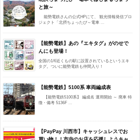
と旅～
能勢電鉄さんの公式HPにて、 観光情報発信プロ
ジェクト「北摂ちょったび～電車 ...
【能勢電鉄】あの『エキタグ』がのせで
んにも登場！
全国の1/6近くもの駅に設置されているというエキ
タグ。ついに能勢電鉄も仲間入り！
【能勢電鉄】5100系 車両編成表
【能勢電鉄5100系】 編成名 運用開始 ～ 廃車 特
徴・備考 5136F ...
【PayPay 川西市】キャッシュレスでお
買い物！！市内のお店を応援しようキャ