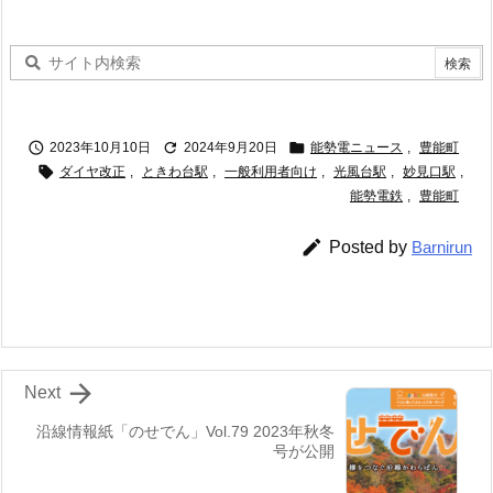



2023年10月10日
2024年9月20日
能勢電ニュース
,
豊能町

ダイヤ改正
,
ときわ台駅
,
一般利用者向け
,
光風台駅
,
妙見口駅
,
能勢電鉄
,
豊能町

Posted by
Barnirun

Next
沿線情報紙「のせでん」Vol.79 2023年秋冬
号が公開