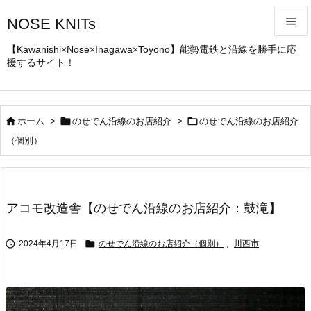
NOSE KNITs


【Kawanishi×Nose×Inagawa×Toyono】能勢電鉄と沿線を勝手に応
援するサイト！
メニュ

サイド




ホーム
>
のせでん沿線のお店紹介
>
のせでん沿線のお店紹介
前へ
（個別）

次へ

アコモ改造舎【のせでん沿線のお店紹介：鼓滝】
検索


2024年4月17日
のせでん沿線のお店紹介（個別）
,
川西市