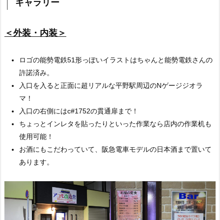
ギャラリー
＜外装・内装＞
ロゴの能勢電鉄51形っぽいイラストはちゃんと能勢電鉄さんの
許諾済み。
入口を入ると正面に超リアルな平野駅周辺のNゲージジオラ
マ！
入口の右側にはc#1752の貫通扉まで！
ちょっとインレタを貼ったりといった作業なら店内の作業机も
使用可能！
お酒にもこだわっていて、阪急電車モデルの日本酒まで置いて
あります。