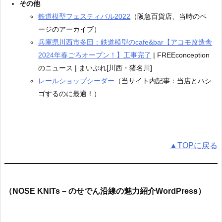
その他
鉄道模型フェスティバル2022
（阪急百貨店、当時のペ
ージのアーカイブ）
兵庫県川西市多田：鉄道模型のcafe&bar【アコモ改造舎
2024年春ごろオープン！】工事完了
| FREEconception
のニュース | まいぷれ[川西・猪名川]
レールショップシーダー
（当サイト内記事：当店とハシ
ゴするのに最適！）
▲TOPに戻る
（NOSE KNITs – のせでん沿線の魅力紹介WordPress）