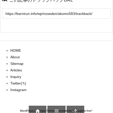
HOME
About
Sitemap
Articles
Inquiry
Twitter(𝕏)
Instagram



WordPress Luxeritas Theme is provided by "
Thought is free
".