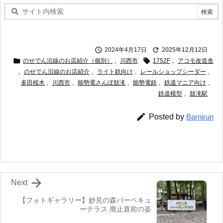


2024年4月17日
2025年12月12日


のせでん沿線のお店紹介（個別）
,
川西市
1752F
,
アコモ改造舎
,
のせでん沿線のお店紹介
,
ライト鉄向け
,
レールショップシーダー
,
多田桜木
,
川西市
,
能勢電さんぽ鼓滝
,
能勢電鉄
,
鉄道マニア向け
,
鉄道模型
,
鼓滝駅

Posted by
Barnirun

Next
【フォトギャラリー】妙見の森バーベキュ
ーテラス 廃止直前の姿