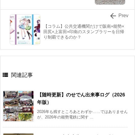

Prev
【コラム】公共交通機関だけで阪南×能勢×
田尻×上富田×印南のスタンプラリーを日帰
り制覇できるのか？

関連記事
【随時更新】のせでん出来事ログ（2026
年版）
2026年も残すところあとわずか……ではありません
が、2026年の能勢電鉄に関す ...