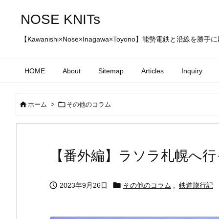
NOSE KNITs
【Kawanishi×Nose×Inagawa×Toyono】能勢電鉄と沿線を
HOME
About
Sitemap
Articles
Inquiry


ホーム
>
その他のコラム
【番外編】ラソラ札幌へ行


2023年9月26日
その他のコラム
,
鉄道旅行記