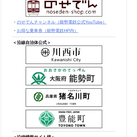
・
のせでんチャンネル（能勢電鉄公式YouTube）
・
お得な乗車券（能勢電鉄HP内）
＜沿線自治体公式＞