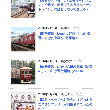
【おさるのジョージ×阪急電車】のせ
でん沿線で「出発！うきうきジョージ
トレイン」にはどうやって会える？
2026年7月28日
:
能勢電ニュース
【能勢電鉄】Legend1757 -Final- 引
退に向けた企画が8月開始！
2026年7月27日
:
能勢電ニュース
【能勢電鉄】のせでん風鈴電車《鈴音
のしらべ》が運行開始（2026年）
2026年7月23日
:
のせでんコラム
【阪急・のせでん】過去にはどのよう
なスタンプラリーが開催されていたの
か？