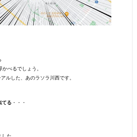
ら
浮かべるでしょう。
ューアルした、あのラソラ川西です。
似てる
・・・
ました。