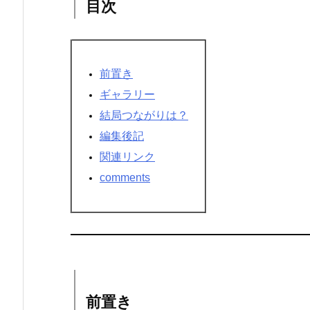
目次
前置き
ギャラリー
結局つながりは？
編集後記
関連リンク
comments
前置き