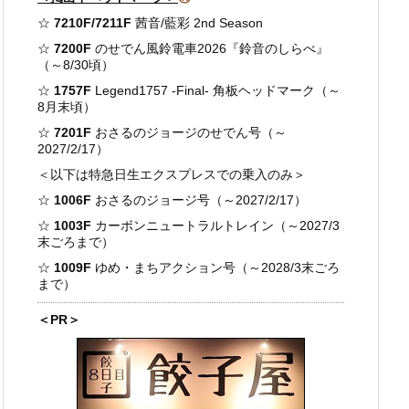
☆
7210F/7211F
茜音/藍彩 2nd Season
☆
7200F
のせでん風鈴電車2026『鈴音のしらべ』
（～8/30頃）
☆
1757F
Legend1757 -Final- 角板ヘッドマーク（～
8月末頃）
☆
7201F
おさるのジョージのせでん号（～
2027/2/17）
＜以下は特急日生エクスプレスでの乗入のみ＞
☆
1006F
おさるのジョージ号（～2027/2/17）
☆
1003F
カーボンニュートラルトレイン（～2027/3
末ごろまで）
☆
1009F
ゆめ・まちアクション号（～2028/3末ごろ
まで）
＜PR＞