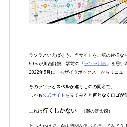
ラソラといえばそう、当サイトをご覧の皆様な
99％が川西能勢口駅前の『
ラソラ川西
』を思い
2022年5月に「モザイクボックス」からリニ
そのラソラと
スペルが違う
ものの同名で、
しかも
公式サイト
を見てみると
何となくロゴが
行くしかない
これは
。（謎の使命感）
というわけで、自由時間を使って行ってみてき