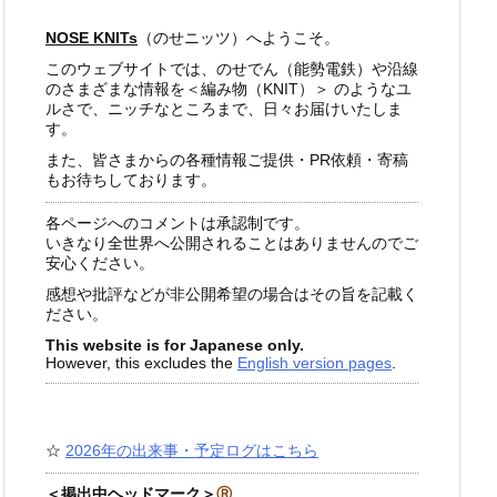
NOSE KNITs
（のせニッツ）へようこそ。
このウェブサイトでは、のせでん（能勢電鉄）や沿線
のさまざまな情報を＜編み物（KNIT）＞ のようなユ
ルさで、ニッチなところまで、日々お届けいたしま
す。
また、皆さまからの各種情報ご提供・PR依頼・寄稿
もお待ちしております。
各ページへのコメントは承認制です。
いきなり全世界へ公開されることはありませんのでご
安心ください。
感想や批評などが非公開希望の場合はその旨を記載く
ださい。
This website is for Japanese only.
However, this excludes the
English version pages
.
☆
2026年の出来事・予定ログはこちら
＜掲出中ヘッドマーク＞
Ⓡ