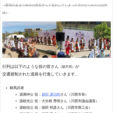
（緊張のあまり自分の役名すらド忘れしてしまった方がおられたのは内
緒）
行列は以下のような役の皆さん
が
（順不同）
交通規制された道路を行進していきます。
騎馬武者
源満仲公 役：
越田 謙治郎
さん（川西市長）
源頼光公 役：大矢根 秀明さん（川西市議会議長）
源頼信公 役：徳田 和彦さん（川西市商工会）