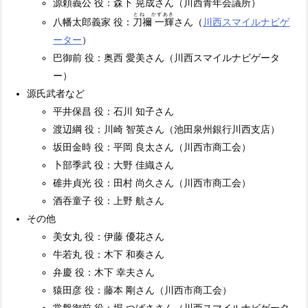
源頼義公 役：森下 晃成さん（川西青年会議所）
とね かずあき
八幡太郎義家 役：
刀禰 一輝
さん（
川西スマイルナビゲ
ーター
）
巴御前 役：奥西 愛美さん（川西スマイルナビゲータ
ー）
源氏武者など
平井保昌 役：石川 知子さん
渡辺綱 役：川崎 智英さん（池田泉州銀行川西支店）
坂田金時 役：平岡 良太さん（川西市商工会）
卜部季武 役：大野 佳織さん
碓井貞光 役：田村 尚久さん（川西市商工会）
酒吞童子 役：上野 航さん
その他
美女丸 役：伊藤 優花さん
牛若丸 役：木下 和奏さん
弁慶 役：木下 幸夫さん
猿田彦 役：藤本 剛さん（川西市商工会）