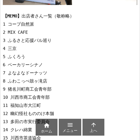
【MEMO】
出店者さん一覧（敬称略）
1 コープ自然派

2 MIX CAFE

3 ふるさと応援バル巡り

4 三京

5 ふくろう

6 ベーカリーシナノ

7 よなよなドーナッツ

8 ふわこっぺ鼓ヶ滝店

9 猪名川町商工会青年部

10 川西市商工会青年部

11 福知山市大江町

12 幽幻怪社もののけ本舗

13 多田の市実行委員会




14 クレハ綿業

メニュー
上へ
ホーム
15 川西市茶道協会
