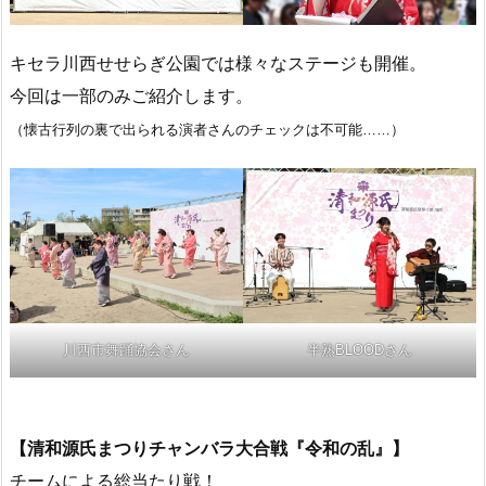
キセラ川西せせらぎ公園では様々なステージも開催。
今回は一部のみご紹介します。
（懐古行列の裏で出られる演者さんのチェックは不可能……）
川西市舞踊協会さん
半熟BLOODさん
【清和源氏まつりチャンバラ大合戦『令和の乱』】
チームによる総当たり戦！