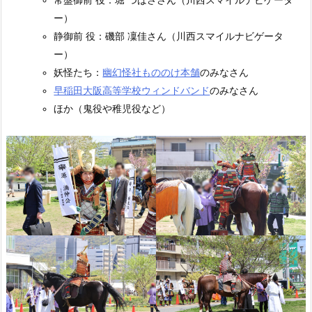
常盤御前 役：堀 つばささん（川西スマイルナビゲータ
ー）
静御前 役：磯部 凜佳さん（川西スマイルナビゲータ
ー）
妖怪たち：
幽幻怪社もののけ本舗
のみなさん
早稲田大阪高等学校ウィンドバンド
のみなさん
ほか（鬼役や稚児役など）