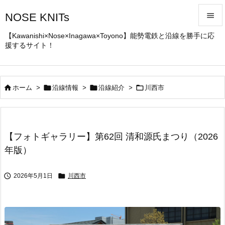
NOSE KNITs


【Kawanishi×Nose×Inagawa×Toyono】能勢電鉄と沿線を勝手に応
援するサイト！
メニュ

サイド





ホーム
>
沿線情報
>
沿線紹介
>
川西市
前へ

次へ
【フォトギャラリー】第62回 清和源氏まつり（2026

年版）
検索


2026年5月1日
川西市