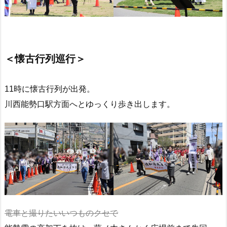
＜懐古行列巡行＞
11時に懐古行列が出発。
川西能勢口駅方面へとゆっくり歩き出します。
電車と撮りたいいつものクセで