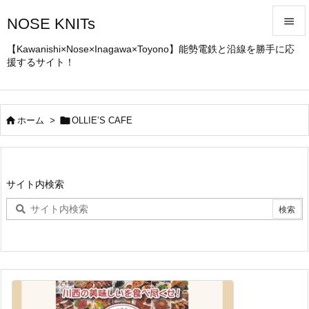
NOSE KNITs


【Kawanishi×Nose×Inagawa×Toyono】能勢電鉄と沿線を勝手に応
援するサイト！
メニュ

サイド



ホーム
>
OLLIE’S CAFE
前へ

次へ
サイト内検索

検索