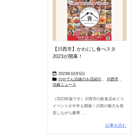
【川西市】かわにし食べスタ
2023が開幕！

2023年10月5日

のせでん沿線のお店紹介
,
川西市
,
沿線ニュース
（2023年版です）川西市の飲食店めぐり
イベントが今年も開催！川西の魅力を発
見しながら豪華 ...
記事を読む