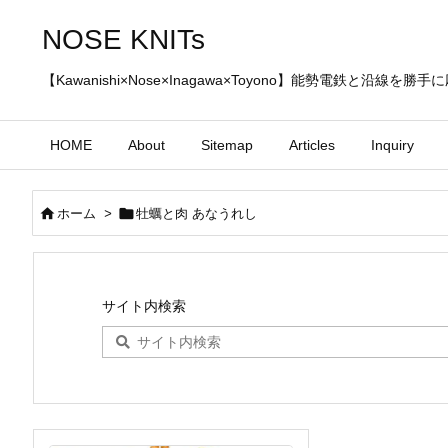
NOSE KNITs
【Kawanishi×Nose×Inagawa×Toyono】能勢電鉄と沿線を
HOME
About
Sitemap
Articles
Inquiry


ホーム
>
牡蠣と肉 あなうれし
サイト内検索